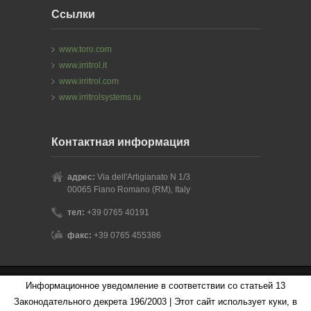
Ссылки
www.toro.com
www.irritrol.it
www.irritrol.com
www.irritrolsystems.ru
Контактная информация
адрес:
Via dell'Artigianato N 1/3
00065 Fiano Romano (RM), Italy
тел:
+39 0765 40191
факс:
+39 0765 455386
Информационное уведомление в соответствии со статьей 13
Copyright © 2006 - 2026 Irritrol Systems Europe S.r.l. - P.IVA
Законодательного декрета 196/2003 | Этот сайт использует куки, в
08156261003