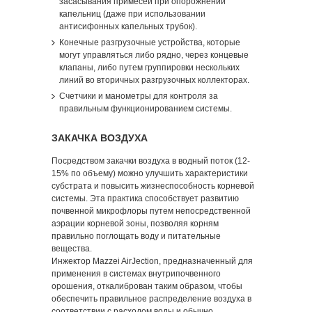
засасывания примесей при опорожнении
капельниц (даже при использовании
антисифонных капельных трубок).
Конечные разгрузочные устройства, которые
могут управляться либо рядно, через концевые
клапаны, либо путем группировки нескольких
линий во вторичных разгрузочных коллекторах.
Счетчики и манометры для контроля за
правильным функционированием системы.
ЗАКАЧКА ВОЗДУХА
Посредством закачки воздуха в водный поток (12-
15% по объему) можно улучшить характеристики
субстрата и повысить жизнеспособность корневой
системы. Эта практика способствует развитию
почвенной микрофлоры путем непосредственной
аэрации корневой зоны, позволяя корням
правильно поглощать воду и питательные
вещества.
Инжектор Mazzei AirJection, предназначенный для
применения в системах внутрипочвенного
орошения, откалиброван таким образом, чтобы
обеспечить правильное распределение воздуха в
соответствии с расходом воды и обычно