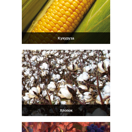
Kукуруза
Xлопок