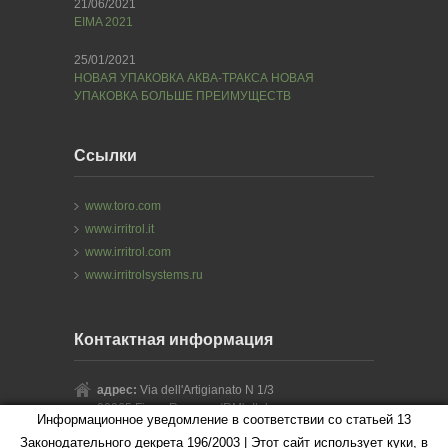
21/06/2021
EIMA 2021
25/01/2021
НОВАЯ УПАКОВКА АКВА-ТРАКСА НОВАЯ
УПАКОВКА БОЛЬШЕ ПРЕИМУЩЕСТВ
Ссылки
www.toro.com
www.irritrol.it
www.irritrol.com
www.irritrolsystems.ru
Контактная информация
адрес:
Via dell'Artigianato N 1/3
00065 Fiano Romano (RM), Italy
Информационное уведомление в соответствии со статьей 13
тел:
+39 0765 40191
Законодательного декрета 196/2003 | Этот сайт использует куки, в