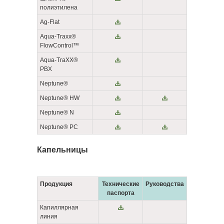
полиэтилена
Ag-Flat
Aqua-Traxx®
FlowControl™
Aqua-TraXX®
PBX
Neptune®
Neptune® HW
Neptune® N
Neptune® PC
Капельницы
Продукция
Технические
Руководства
паспорта
Капиллярная
линия