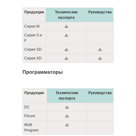
Продукция
Технические
Руководства
паспорта
Серия М
Серия S и
F
Серия SD
Серия XD
Программаторы
Продукция
Технические
Руководства
паспорта
DC
Filcom
Multi
Program