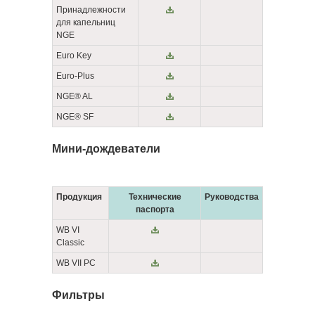
Принадлежности
для капельниц
NGE
Euro Key
Euro-Plus
NGE® AL
NGE® SF
Мини-дождеватели
Продукция
Технические
Руководства
паспорта
WB VI
Classic
WB VII PC
Фильтры