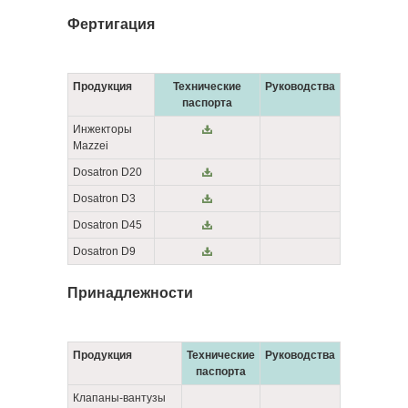
Фертигация
Продукция
Технические
Руководства
паспорта
Инжекторы
Mazzei
Dosatron D20
Dosatron D3
Dosatron D45
Dosatron D9
Принадлежности
Продукция
Технические
Руководства
паспорта
Клапаны-вантузы