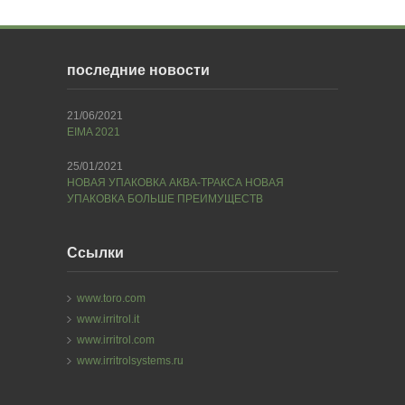
последние новости
21/06/2021
EIMA 2021
25/01/2021
НОВАЯ УПАКОВКА АКВА-ТРАКСА НОВАЯ
УПАКОВКА БОЛЬШЕ ПРЕИМУЩЕСТВ
Ссылки
www.toro.com
www.irritrol.it
www.irritrol.com
www.irritrolsystems.ru